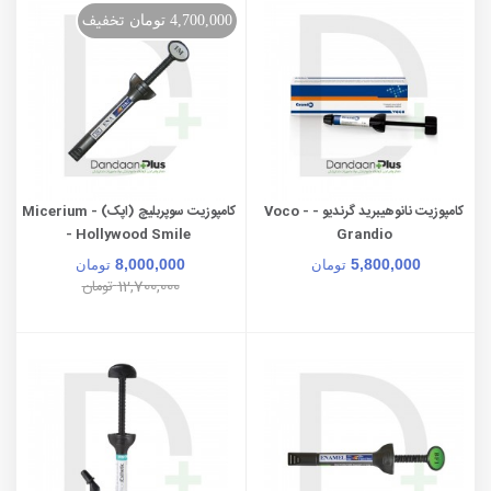
تخفیف
4,700,000 تومان
کامپوزیت نانوهیبرید گرندیو - Voco -
کامپوزیت سوپربلیچ (اپک) - Micerium
- Hollywood Smile
Grandio
8,000,000
5,800,000
تومان
تومان
12,700,000
تومان