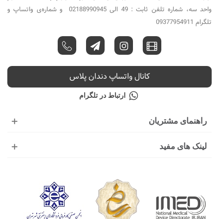
واحد سه، شماره تلفن ثابت : 49 الی 02188990945 و شماره‌ی واتساپ و
تلگرام 09377954911
کانال واتساپ دندان پلاس
ارتباط در تلگرام
راهنمای مشتریان
لینک های مفید