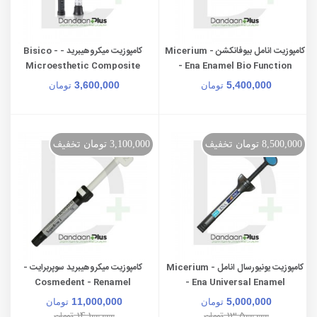
کامپوزیت انامل بیوفانکشن - Micerium
کامپوزیت میکروهیبرید - Bisico -
Microesthetic Composite
- Ena Enamel Bio Function
3,600,000
5,400,000
تومان
تومان
تخفیف
تخفیف
8,500,000 تومان
3,100,000 تومان
کامپوزیت یونیورسال انامل - Micerium
کامپوزیت میکروهیبرید سوپربرایت -
Cosmedent - Renamel
- Ena Universal Enamel
Microhybrid Superbrite
11,000,000
5,000,000
تومان
تومان
14,100,000
13,500,000
تومان
تومان