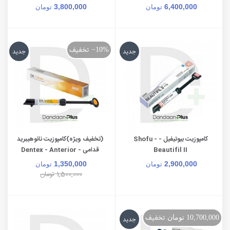
3,800,000
6,400,000
تومان
تومان
تخفیف
‎−10%
جدید
جدید
کامپوزیت بیوتیفیل - Shofu -
(تخفیف ویژه)کامپوزیت نانوهیبرید
Beautifil II
قدامی - Dentex - Anterior
Composite
1,350,000
2,900,000
تومان
تومان
1,500,000
تومان
تخفیف
10,700,000 تومان
جدید