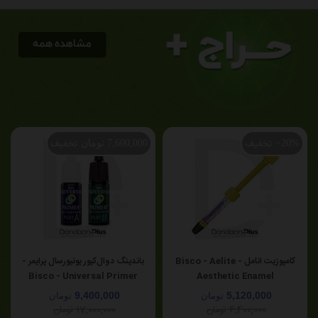
تخفیف
تخفیف
‎−20%
7,600,000 تومان
کامپوزیت انامل - Bisco - Aelite
باندینگ دوال‌کیور یونیورسال پرایمر -
Bisco - Universal Primer
Aesthetic Enamel
9,400,000
5,120,000
تومان
تومان
17,000,000
6,400,000
تومان
تومان