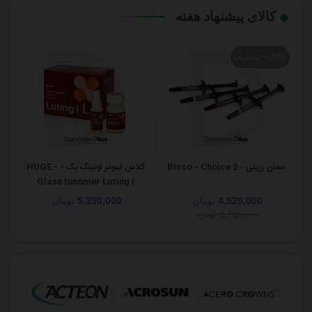
کالای پیشنهاد هفته
تخفیف
‎−20%
سمان رزینی - Bisco - Choice 2
گلاس آینومر لوتینگ یک - HUGE -
Glass Ionomer Luting I
5,350,000
4,520,000
تومان
تومان
5,650,000
تومان