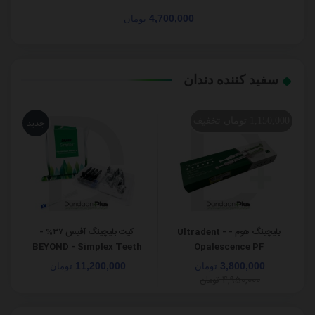
4,700,000
تومان
سفید کننده دندان
تخفیف
1,150,000 تومان
جدید
بلیچینگ هوم - Ultradent -
کیت بلیچینگ آفیس ۳۷% -
BEYOND - Simplex Teeth
Opalescence PF
Whitening Kit
11,200,000
3,800,000
تومان
تومان
4,950,000
تومان