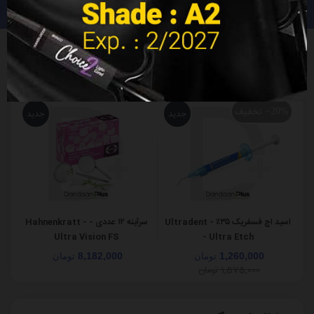
محصولات جدید
تخفیف
‎−20%
جدید
جدید
اسید اچ فسفریک ۳۵٪ - Ultradent
سرآینه ۱۲ عددی - Hahnenkratt -
Ultra Vision FS
- Ultra Etch
8,182,000
1,260,000
تومان
تومان
1,575,000
تومان