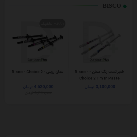
BISCO
تخفیف
0%
‎−20%
خمیر تست رنگ سمان - Bisco -
سمان رزینی - Bisco - Choice 2
Choice 2 Try In Paste
4,520,000
3,100,000
تومان
تومان
5,650,000
تومان