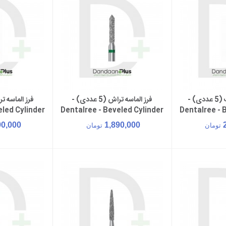
فرز الماسه پرداخت (5 عددی) -
فرز الماسه تراش (5 عددی) -
سبد خرید
افزودن به سبد خرید
افزود
eled Cylinder
Dentalree - Beveled Cylinder
Dentalree - 
4
FG 885
F
90,000
1,890,000
تومان
تومان