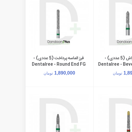
فرز الماسه تراش (5 عددی) -
فرز الماسه پرداخت (5 عددی) -
ن به سبد خرید
افزودن به سبد خرید
Dentalree - Round End FG
Dentalree - Bev
882
88
1,890,000
1,8
تومان
تومان