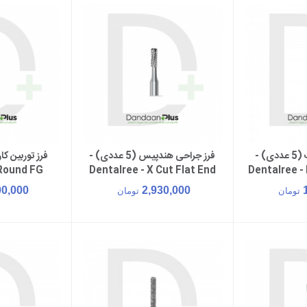
فرز الماسه پرداخت (5 عددی) -
فرز جراحی هندپیس (5 عددی) -
سبد خرید
افزودن به سبد خرید
افزود
 Round FG
Dentalree - X Cut Flat End
Dentalree -
Fissure
00,000
2,930,000
تومان
تومان