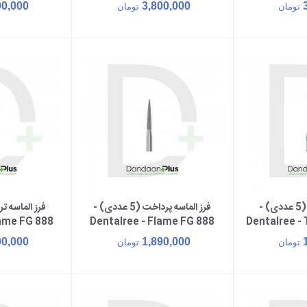
Taper FG 856Z
90,000
3,800,000
تومان
تومان
فرز الماسه تراش (5 عددی) -
فرز الماسه پرداخت (5 عددی) -
سبد خرید
افزودن به سبد خرید
افزود
lame FG 888
Dentalree - Flame FG 888
Dentalree - 
F
90,000
1,890,000
تومان
تومان