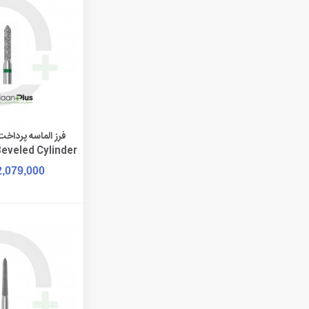
افزودن به 
Beveled Cylinder
G 885
2,079,000