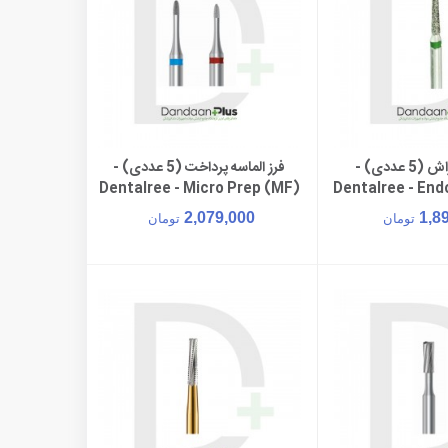
فرز الماسه تراش (5 عددی) -
فرز الماسه پرداخت (5 عددی) -
ن به سبد خرید
افزودن به سبد خرید
Dentalree - Micro Prep (MF)
Dentalree - End
End 8
2,079,000
1,8
تومان
تومان