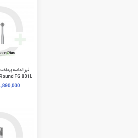
افزودن به 
 Round FG 801L
1,890,000