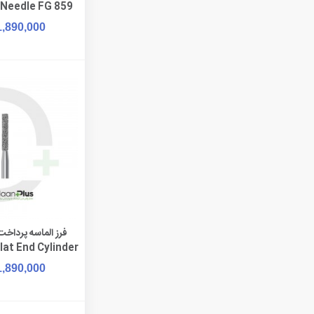
 Needle FG 859
1,890,000
افزودن به 
lat End Cylinder
G 837
1,890,000