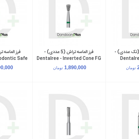
د (تک عددی) -
فرز الماسه تراش (5 عددی) -
سبد خرید
افزودن به سبد خرید
افزود
odontic Safe
Dentalree - Inverted Cone FG
Dentalre
51
807
90,000
1,890,000
تومان
تومان