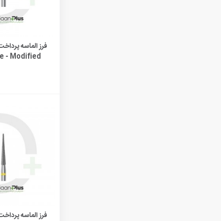
مشاهده 
e - Modified
r FG 879K
افزودن به 