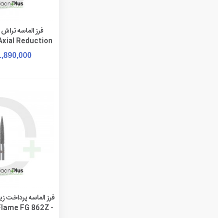
افزودن به 
Axial Reduction
 828AR
1,890,000
افزودن به 
- Dentalree - Flame FG 862Z