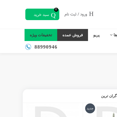
0
ورود / ثبت نام
سبد خرید
ها
پریو
فروش عمده
تخفیفات ویژه
88990946
گران ترین
جدید