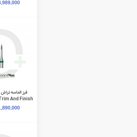
3,989,000
افزودن به 
Trim And Finish
G 889
1,890,000