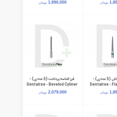
FG 889
1,890,000
1,8
تومان
تومان
فرز الماسه تراش (5 عددی) -
فرز الماسه پرداخت (5 عددی) -
ن به سبد خرید
افزودن به سبد خرید
Dentalree - Beveled Cyliner
Dentalree - F
FG 886
2,079,000
1,8
تومان
تومان