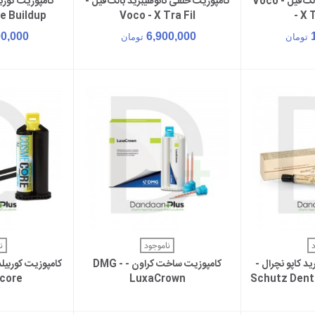
کامپوزیت فلو خلفی بالک‌فیل - Voco
کامپوزیت خلفی نانوهیبرید بالک‌فیل -
سبد خرید
افزودن به سبد خرید
افزود
e Buildup
Voco - X Tra Fil
- X 
00,000
6,900,000
تومان
تومان
بیشتر
مشاهده بیشتر
مش
ناموجود
ن
د کاپو نچرال -
کامپوزیت ساخت کراون - DMG -
core
LuxaCrown
Schutz Denta