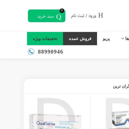
0
ورود / ثبت نام
سبد خرید
ها
پریو
فروش عمده
تخفیفات ویژه
88990946
ران ترین