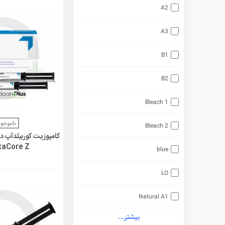
A2
A3
B1
B2
Bleach 1
مشاهده 
ناموجود
Bleach 2
xaCore Z
blue
LO
Natural A1
بیشتر...