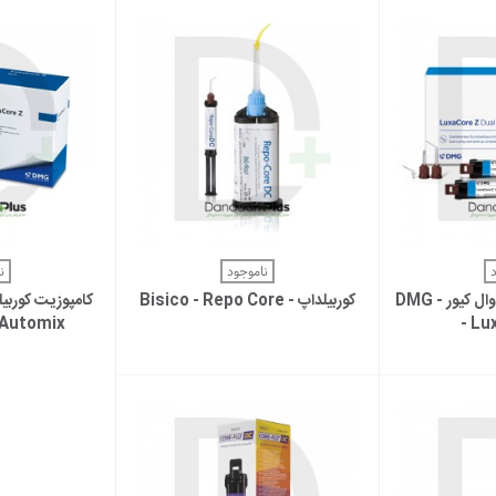
بیشتر
مشاهده بیشتر
مش
ناموجود
ن
کامپوزیت کوربیلدآپ دوال کیور - DMG
کوربیلداپ - Bisico - Repo Core
 Automix
- Lu