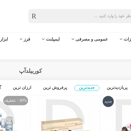
زات
عمومی و مصرفی
ایمپلنت
فرز
ابزار
کوربیلدآپ
پربازدیدترین
جدیدترین
پرفروش ترین
ارزان ترین
گ
تخفیف
‎−30%
جدید