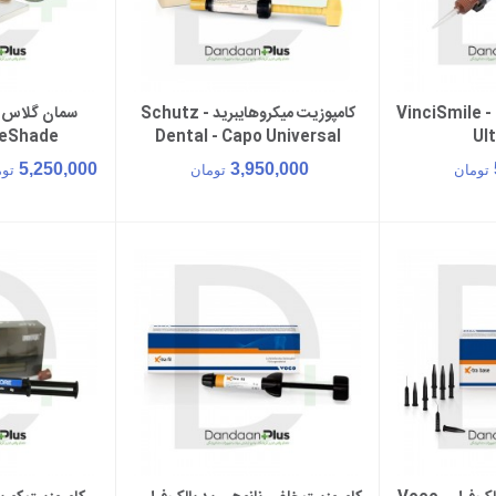
کامپوزیت کوربیلدآپ - VinciSmile -
کامپوزیت میکروهایبرید - Schutz
سمان گلاس آی
سبد خرید
افزودن به سبد خرید
افزود
reShade
Dental - Capo Universal
Ul
5,250,000
3,950,000
تومان
تومان
تو