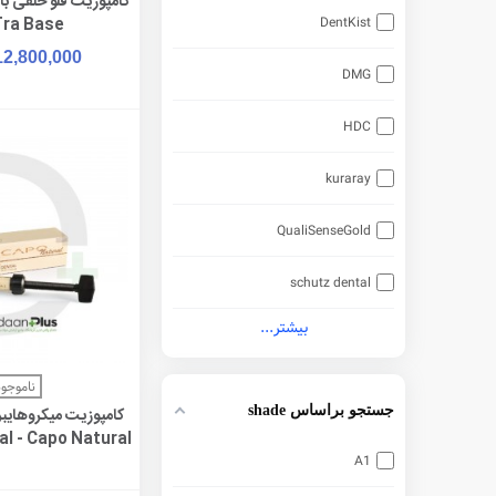
افزودن به 
DentKist
Tra Base
12,800,000
DMG
HDC
kuraray
QualiSenseGold
schutz dental
بیشتر...
مشاهده 
ناموجود
جستجو براساس shade
کامپوزیت میکروهایبری
l - Capo Natural
A1