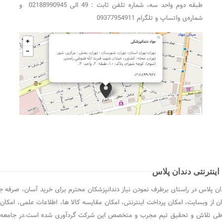
طبقه دوم واحد سه، شماره تلفن ثابت : 49 الی 02188990945 و
شماره‌ی واتساپ و تلگرام 09377954911
ینترنتی دندان پلاس
ن پلاس در راستای برطرف نمودن نیاز دندانپزشکان محترم برای خرید آسان، صرفه ج
ن از وبسایت، امکان پرداخت اینترنتی، امکان مقایسه کالا ها، اطلاعات علمی، امکان
ی تلاش و تحقیق تیم مجرب و متخصص این شرکت گردآوری شده است.در جامعه پیشرف