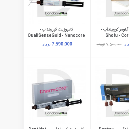
نومر کوربیلدآپ -
کامپوزیت کوربیلداپ -
ن به سبد خرید
افزودن به سبد خرید
QualiSenseGold - Nanocore
Shofu - Co
ZR
7,500,000
7,590,000
تومان
مان
تومان