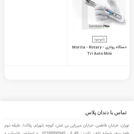
ناموجود
دستگاه روتاری - Morita - Rotary
Tri Auto Mini
تماس با دندان پلاس
تهران، خیابان فاطمی، خیابان میرزایی بی غش، کوچه شهرام، پلاک۱، طبقه دوم
واحد سه، شماره تلفن ثابت : 49 الی 02188990945 و شماره‌ی واتساپ و