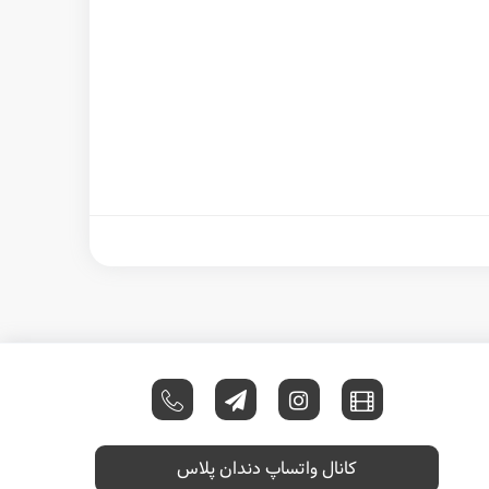
کانال واتساپ دندان پلاس