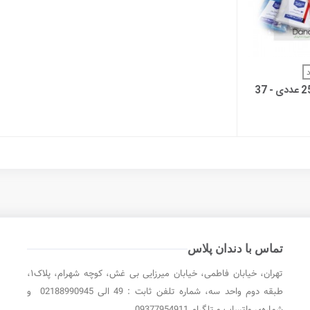
بیشتر
روکش ساکشن 2500 عددی - 37
تماس با دندان پلاس
تهران، خیابان فاطمی، خیابان میرزایی بی غش، کوچه شهرام، پلاک۱،
طبقه دوم واحد سه، شماره تلفن ثابت : 49 الی 02188990945 و
شماره‌ی واتساپ و تلگرام 09377954911