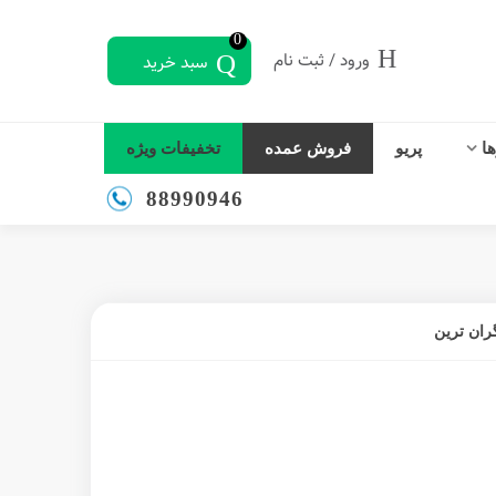
0
ورود / ثبت نام
سبد خرید
ها
پریو
فروش عمده
تخفیفات ویژه
88990946
ران ترین