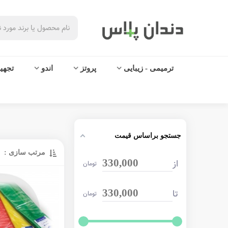
ترمیمی - زیبایی
پروتز
اندو
تجهی
جستجو براساس قیمت
مرتب سازی :
از
330,000
تومان
تا
330,000
تومان