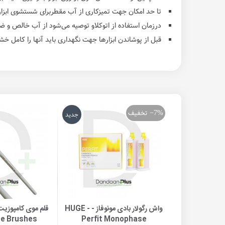
تا حد امکان جهت تمیزکاری از آب مقطربرای شستشوی ابزار استفاده کرده 
درزمان استفاده از اتوکلاو توصیه می‌شود از آب خالص و ضدعفونی کننده ها
قبل از پوشاندن ابزارها جهت نگهداری باید آنها را کامل خ
تخفیف
‎−7%
جدید
واش رگولار بادی مونوفاز - HUGE -
افزودن به سبد خرید
افزودن ب
e Brushes
Perfit Monophase