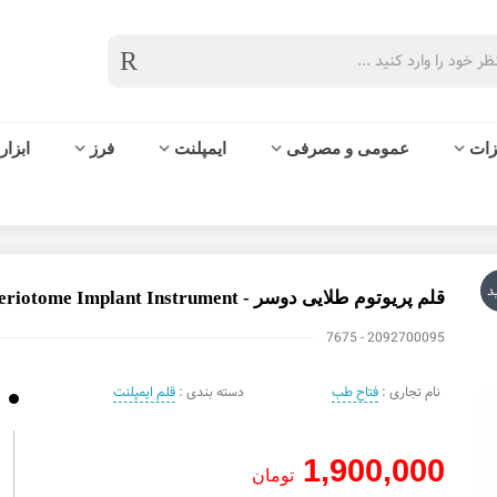
زات
عمومی و مصرفی
ایمپلنت
فرز
ابزار
د
قلم پریوتوم طلایی دوسر - Periotome Implant Instrument - فتاح طب
2092700095 - 7675
نام تجاری :
فتاح طب
دسته بندی :
قلم ایمپلنت
1,900,000
تومان