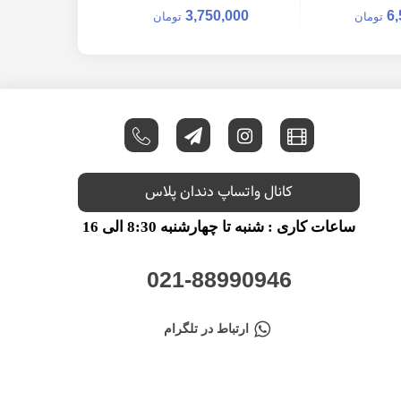
Punch - فتاح طب
700,000
3,750,000
6,
تومان
تومان
کانال واتساپ دندان پلاس
ساعات کاری : شنبه تا چهارشنبه 8:30 الی 16
021-88990946
ارتباط در تلگرام