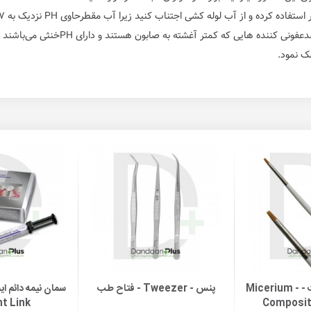
و از آب لوله کشی اجتناب کنید زیرا آب مقطرحاوی PH نزدیک به ۷(خنثی) می‌باشد .
یی که کمتر آغشته به صابون هستند و دارای PHخنثی می‌باشند استفاده نمایید.
شک نمود.
قلم موی کامپوزیت - Micerium -
پنس - Tweezer - فتاح طب
ه سبد خرید
افزودن به سبد خرید
افزودن ب
t Link
Composit