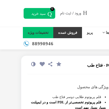
0
ورود / ثبت نام
سبد خرید
ها
پریو
فروش عمده
تخفیفات ویژه
88990946
ویژگی های محصول
قلم پریوتوم طلایی دوسر فتاح طب
قلم پریوتوم تخصصی‌تر از PDL است و در ایمپلنت
بسیار بسیار مهم است