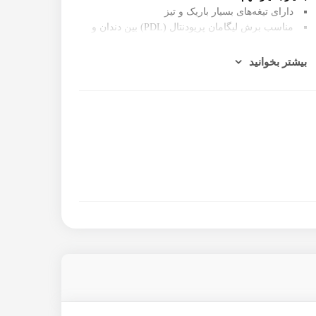
دارای تیغه‌های بسیار باریک و تیز
مناسب برش لیگامان پریودنتال (PDL) بین دندان و
استخوان بدون فشار
ابزار جراحی ظریف برای کشیدن آتروماتیک دندان و
بیشتر بخوانید
حفظ استخوان اطراف
لق کردن دندان بدون آسیب به استخوان و لثه و حفظ
بهترین شرایط برای ایمپلنت