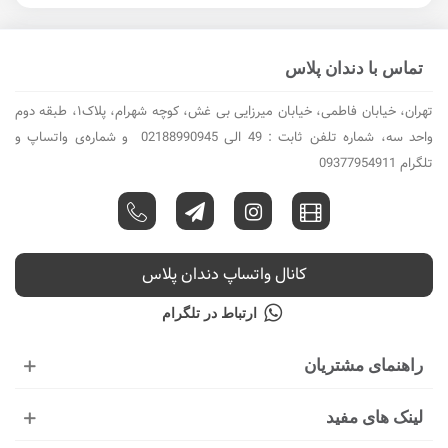
تماس با دندان پلاس
تهران، خیابان فاطمی، خیابان میرزایی بی غش، کوچه شهرام، پلاک۱، طبقه دوم
واحد سه، شماره تلفن ثابت : 49 الی 02188990945 و شماره‌ی واتساپ و
تلگرام 09377954911
کانال واتساپ دندان پلاس
ارتباط در تلگرام
راهنمای مشتریان
لینک های مفید