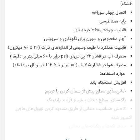
خشک)
اتصال چهار سوراخه
پایه مغناطیسی
قابلیت چرخش ۳۶۰ درجه نازل
آچار مخصوص و سوزن برای نگهداری و سرویس
قابلیت عملکرد با طیف وسیعی از اندازه‌های ذرات (۲۰ تا ۸۰ میکرون)
مصرف آب در فشار ۲۲ پی‌اس‌آی (psi برابر با ۶۰ میلی‌لیتر بر دقیقه)
مصرف هوا در فشار ۲.۵ بار (bar برابر با ۱۲.۵ لیتر نرمال بر دقیقه)
موارد استفاده:
افزایش استحکام باند
خشن‌سازی سطح پیش از سمان کردن یا ترمیم
پاک‌سازی سطح دندان پیش از فرآیند باندینگ
کاهش حساسیت دندانی از طریق مسدود کردن توبول‌های عاجی
اکسپوز شده
حذف لکه‌ها و رنگدانه‌های دندانی
پارامترها: