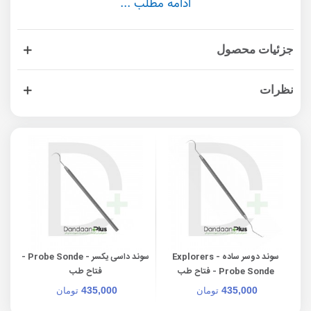
ادامه مطلب ...
مصرف آب: ۶۰ میلی‌لیتر در دقیقه در فشار ۲۲ پی‌اس‌آی
مصرف هوا: ۱۲٫۵ لیتر نرمال در دقیقه در فشار ۲٫۵ بار
اندازه پیشنهادی ذرات پودر ساینده: ۲۰ تا ۸۰ میکرون
جزئیات محصول
نظرات
سوند دوسر ساده - Explorers
سوند داسی یکسر - Probe Sonde -
Probe Sonde - فتاح طب
فتاح طب
435,000
435,000
تومان
تومان