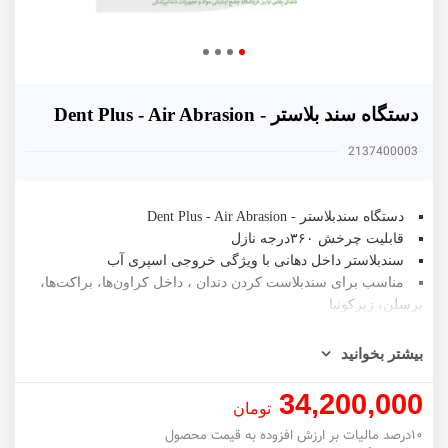
دستگاه سند بلاستر - Dent Plus - Air Abrasion
2137400003
دستگاه سندبلاستر - Dent Plus - Air Abrasion
قابلیت چرخش ۳۶۰درجه نازل
سندبلاستر داخل دهانی با ویژگی خروجی اسپری آب
مناسب برای سندبلاست کردن دندان ، داخل کراون‌ها، براکت‌ها،
پرسلن، زیرکونیا
قابل استفاده با پودر آلومینیوم اکساید ۵۰ میکرون
۴ سوراخه + اتصال مستقیم به‌ شلنگ یونیت
بیشتر بخوانید
۱۲ ماه وارانتی و ۱۰ سال خدمات پس از فروش
34,200,000
تومان
۱۰درصد مالیات بر ارزش افزوده به قیمت محصول