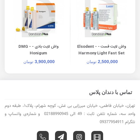
واش لایت فست - Elsodent -
واش لایت بادی - DMG -
ght
Honigum
Harmony Light Fast Set
3,900,000
2,500,000
تومان
تومان
تماس با دندان پلاس
تهران، خیابان فاطمی، خیابان میرزایی بی غش، کوچه شهرام، پلاک۱، طبقه دوم
واحد سه، شماره تلفن ثابت : 49 الی 02188990945 و شماره‌ی واتساپ و
تلگرام 09377954911