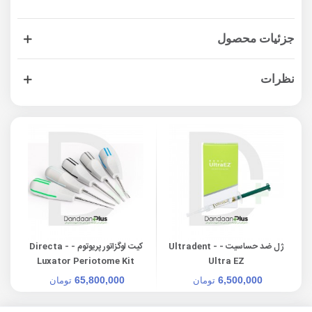
جزئیات محصول
نظرات
ژل ضد حساسیت - Ultradent -
کیت لوگزاتور پریوتوم - Directa -
e
Luxator Periotome Kit
Ultra EZ
65,800,000
6,500,000
تومان
تومان