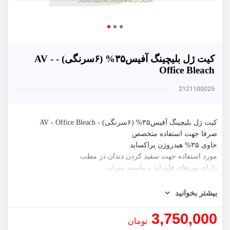
کیت ژل بلیچینگ آفیس۳۵% (۶سرنگی) - AV -
Office Bleach
2121100025
کیت ژل بلیچینگ آفیس۳۵% (۶سرنگی) - AV - Office Bleach
صرفا جهت استفاده متخصص
حاوی ۳۵% هیدروژن پراکساید
مورد استفاده جهت سفید کردن دندان در مطب
دارای یون‌های فلوراید و پتاسیم نیترات
کاهش ایجاد حساسیت
کنتراست رنگی مناسب
بیشتر بخوانید
فعال شدن شیمیایی و بدون نیاز به نور
محتویات : شش عدد سرنگ ۱.۲ گرم ، ۶ سی‌سی محلول بلیچینگ ،
3,750,000
تومان
۲.۵ سی‌سی رزین محافظ لثه ، ۳ سی‌سی ژل ضدحساسیت ، ۲ گرم